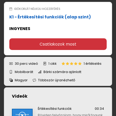
IDŐKORLÁT NÉLKÜLI HOZZÁFÉRÉS
K1 - Értékesítési funkciók (alap szint)
INGYENES
Csatlakozok most
30 perc
videó
1
cikk
1 értékelés
Mobilbarát
Bárki számára ajánlott
Magyar
Többször újranézhető
Videók
Értékesítési funkciók
00:34
Röviden felvázolom, hogy miről fogunk