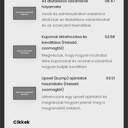
Az átutalásos vásárlások
06:47
folyamata
Vevői és adminisztrátori oldalról is
átnézzük az átutalásos vásárlásokat
és az ezzel járó teendőket.
Kuponok létrehozása és
02:58
beváltása (Haladó
csomagtól)
Megnézzük, hogy hogyan hozhatsz
létre kuponokat és azokat a vásárlóid
hogyan tudják beváltani.
Upsell (bump) ajánlatok
03:01
használata (Haladó
csomagtól)
Létrehozunk egy upsell ajánlatot és
megnézzük hogyan jelenik meg a
megrendelő oldalon.
Cikkek