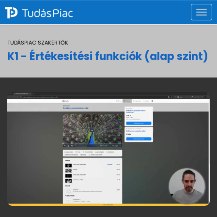
Togg
navi
TUDÁSPIAC SZAKÉRTŐK
K1 - Értékesítési funkciók (alap szint)