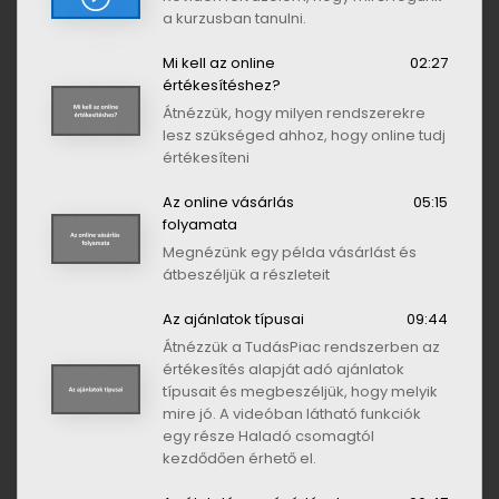
a kurzusban tanulni.
Mi kell az online
02:27
értékesítéshez?
Átnézzük, hogy milyen rendszerekre
lesz szükséged ahhoz, hogy online tudj
értékesíteni
Az online vásárlás
05:15
folyamata
Megnézünk egy példa vásárlást és
átbeszéljük a részleteit
Az ajánlatok típusai
09:44
Átnézzük a TudásPiac rendszerben az
értékesítés alapját adó ajánlatok
típusait és megbeszéljük, hogy melyik
mire jó. A videóban látható funkciók
egy része Haladó csomagtól
kezdődően érhető el.