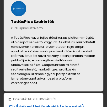
TudásPiac Szakértők
kurzuspiaci szakértő
A TudásPiac hazai fejlesztésű kurzus platform mögött
álló csapat szakértői vagyunk. Az általunk működtetett
rendszeren keresztül folyamatosan rajta tartjuk
ujjunkat az infobizniszek piacának ütőerén. Az ebből
származó tudást hazai viszonylatban páratlan módon
publikáljuk is, ezzel segítve a feltörekvő
tudásvállalkozókat. Csapatunkban található
szoftverfejlesztő, marketinges, grafikus és
szociológus, számos egyedi perspektívát és
ismeretanyagot adva hozzá a platform
vérkeringéséhez.
IDŐKORLÁT NÉLKÜLI HOZZÁFÉRÉS
K1 - Értékesítési funkciók (alap szint)