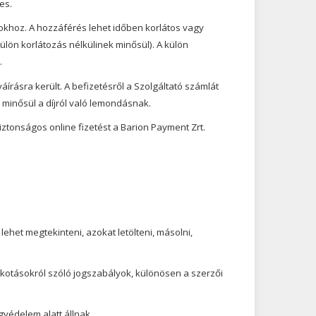
es.
sokhoz. A hozzáférés lehet időben korlátos vagy
ülön korlátozás nélkülinek minősül). A külön
.
írásra került. A befizetésről a Szolgáltató számlát
 minősül a díjról való lemondásnak.
iztonságos online fizetést a Barion Payment Zrt.
ehet megtekinteni, azokat letölteni, másolni,
alkotásokról szóló jogszabályok, különösen a szerzői
gvédelem alatt állnak.