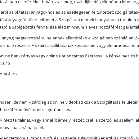
tatásban ellenértéket határoztak meg, csak díjfizetés ellenében lehetség
sárol az oktatási anyagokhoz és az esetlegesen feltűntettett szolgáltatá
atási anyagnál külön feltüntet a Szolgáltató (ennek hiányában a tartalom k
tató a Szolgáltatás fennállása alatt minimum 1 éves hozzáférést garantál
i anyag megtekintésére, ha annak ellenértéke a Szolgáltató számláján jóvá
lhasználó részére. A számla kiállításának késedelme vagy elmaradása nem
 online bankkártyás vagy online Barion tárcás fizetéssel. A kényelmes és b
/2013.
t állít ki.
ösen, de nem kizárólag az online videókat) csak a Szolgáltatás felületén l
ozzáférhetővé tenni szigorúan tilos.
kintett tartalmat, vagy annak bármely részét, csak a szerzői és szellemi 
ásával használhatja fel.
den tartalom a Panosys Kft. és partnerei tulajdonát képezik és szerzői jo