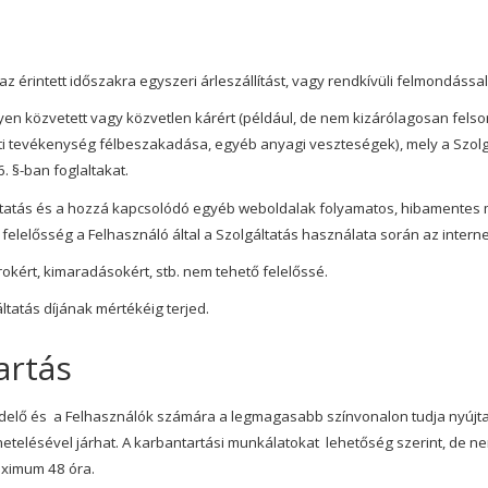
az érintett időszakra egyszeri árleszállítást, vagy rendkívüli felmondáss
yen közvetett vagy közvetlen kárért (például, de nem kizárólagosan felso
ti tevékenység félbeszakadása, egyéb anyagi veszteségek), mely a Szolg
. §-ban foglaltakat.
áltatás és a hozzá kapcsolódó egyéb weboldalak folyamatos, hibamentes 
 felelősség a Felhasználó által a Szolgáltatás használata során az intern
rokért, kimaradásokért, stb. nem tehető felelőssé.
áltatás díjának mértékéig terjed.
artás
ndelő és a Felhasználók számára a legmagasabb színvonalon tudja nyújtan
etelésével járhat. A karbantartási munkálatokat lehetőség szerint, de ne
aximum 48 óra.