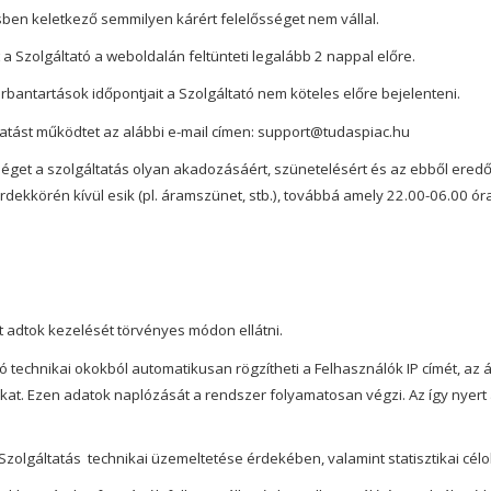
ben keletkező semmilyen kárért felelősséget nem vállal.
 a Szolgáltató a weboldalán feltünteti legalább 2 nappal előre.
arbantartások időpontjait a Szolgáltató nem köteles előre bejelenteni.
tatást működtet az alábbi e-mail címen: support@tudaspiac.hu
éget a szolgáltatás olyan akadozásáért, szünetelésért és az ebből ered
érdekkörén kívül esik (pl. áramszünet, stb.), továbbá amely 22.00-06.00 ó
lt adtok kezelését törvényes módon ellátni.
ó technikai okokból automatikusan rögzítheti a Felhasználók IP címét, az 
t. Ezen adatok naplózását a rendszer folyamatosan végzi. Az így nyert 
 Szolgáltatás technikai üzemeltetése érdekében, valamint statisztikai célo