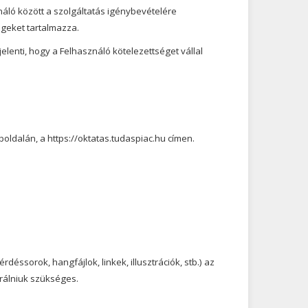
ználó között a szolgáltatás igénybevételére
égeket tartalmazza.
lenti, hogy a Felhasználó kötelezettséget vállal
oldalán, a https://oktatas.tudaspiac.hu címen.
déssorok, hangfájlok, linkek, illusztrációk, stb.) az
rálniuk szükséges.