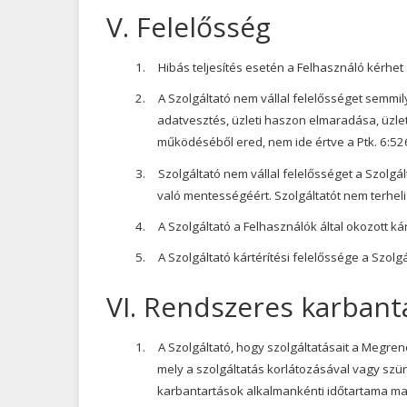
V. Felelősség
1.
Hibás teljesítés esetén a Felhasználó kérhet 
2.
A Szolgáltató nem vállal felelősséget semmil
adatvesztés, üzleti haszon elmaradása, üzle
működéséből ered, nem ide értve a Ptk. 6:526
3.
Szolgáltató nem vállal felelősséget a Szolg
való mentességéért. Szolgáltatót nem terheli
4.
A Szolgáltató a Felhasználók által okozott ká
5.
A Szolgáltató kártérítési felelőssége a Szolg
VI. Rendszeres karbant
1.
A Szolgáltató, hogy szolgáltatásait a Megre
mely a szolgáltatás korlátozásával vagy szün
karbantartások alkalmankénti időtartama m