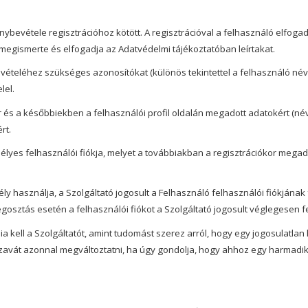
nybevétele regisztrációhoz kötött. A regisztrációval a felhasználó elfoga
y megismerte és elfogadja az Adatvédelmi tájékoztatóban leírtakat.
vételéhez szükséges azonosítókat (különös tekintettel a felhasználó névre
lel.
kor és a későbbiekben a felhasználói profil oldalán megadott adatokért (né
rt.
mélyes felhasználói fiókja, melyet a továbbiakban a regisztrációkor megado
y használja, a Szolgáltató jogosult a Felhasználó felhasználói fiókjának 
megosztás esetén a felhasználói fiókot a Szolgáltató jogosult véglegesen f
a kell a Szolgáltatót, amint tudomást szerez arról, hogy egy jogosulatlan
elszavát azonnal megváltoztatni, ha úgy gondolja, hogy ahhoz egy harmadik