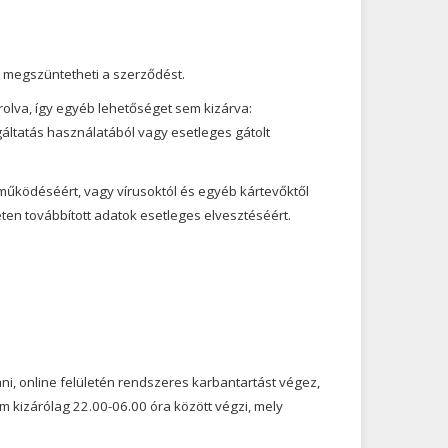
al megszüntetheti a szerződést.
rolva, így egyéb lehetőséget sem kizárva:
áltatás használatából vagy esetleges gátolt
működéséért, vagy vírusoktól és egyéb kártevőktől
eten továbbított adatok esetleges elvesztéséért.
i, online felületén rendszeres karbantartást végez,
m kizárólag 22.00-06.00 óra között végzi, mely