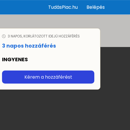
TudásPiac.hu
Belépés
3 NAPOS, KORLÁTOZOTT IDEJŰ HOZZÁFÉRÉS
3 napos hozzáférés
INGYENES
Kérem a hozzáférést