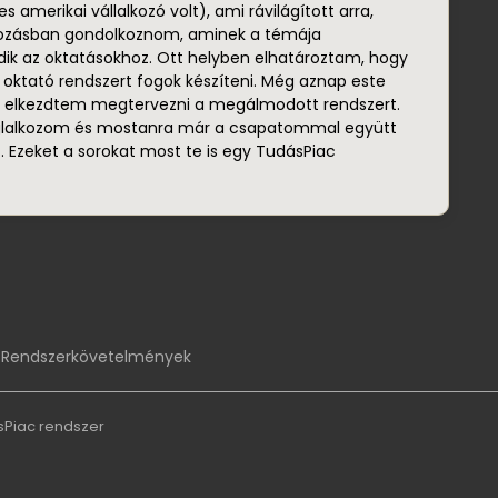
 amerikai vállalkozó volt), ami rávilágított arra,
kozásban gondolkoznom, aminek a témája
ik az oktatásokhoz. Ott helyben elhatároztam, hogy
 oktató rendszert fogok készíteni. Még aznap este
 elkezdtem megtervezni a megálmodott rendszert.
glalkozom és mostanra már a csapatommal együtt
. Ezeket a sorokat most te is egy TudásPiac
Rendszerkövetelmények
sPiac
rendszer