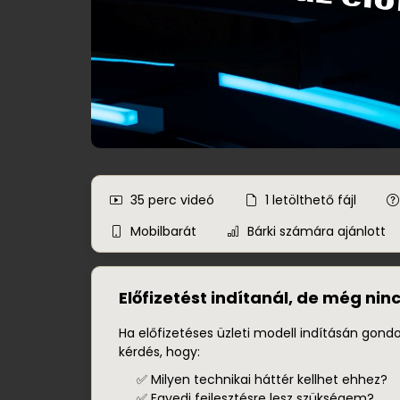
35 perc
videó
1
letölthető fájl
Mobilbarát
Bárki számára ajánlott
Előfizetést indítanál, de még nin
Ha előfizetéses üzleti modell indításán gondo
kérdés, hogy:
✅ Milyen technikai háttér kellhet ehhez?
✅ Egyedi fejlesztésre lesz szükségem?