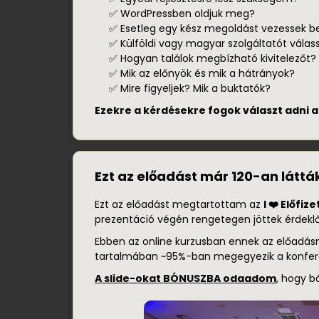
✅ WordPressben oldjuk meg?
✅ Esetleg egy kész megoldást vezessek b
✅ Külföldi vagy magyar szolgáltatót válas
✅ Hogyan találok megbízható kivitelezőt?
✅ Mik az előnyök és mik a hátrányok?
✅ Mire figyeljek? Mik a buktatók?
Ezekre a kérdésekre fogok választ adni
Ezt az előadást már 120-an láttá
Ezt az előadást megtartottam az
I ❤️ Előfiz
prezentáció végén rengetegen jöttek érdeklő
Ebben az online kurzusban ennek az előadás
tartalmában ~95%-ban megegyezik a konfere
A slide-okat BÓNUSZBA odaadom
, hogy b