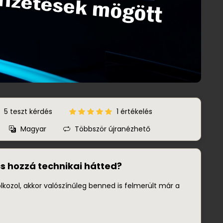
5
teszt kérdés
1 értékelés
Magyar
Többször újranézhető
cs hozzá technikai hátted?
lkozol, akkor valószínűleg benned is felmerült már a