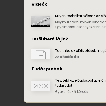
Videók
Milyen technikát válassz az el
Megmutatom, milyen lehetőség
figyelmedet a leggyakoribb hi
Letölthető fájlok
Technika az előfizetések mög
Az előadás diái
Tudáspróbák
Teszteld az előadásból az előfi
tudásodat!
Gyakorlás • 5 kérdés