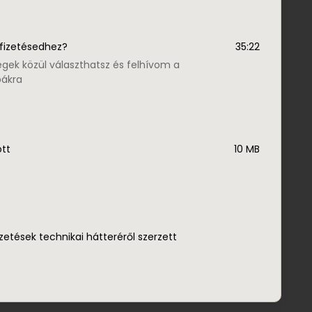
őfizetésedhez?
35:22
ek közül választhatsz és felhívom a
bákra
ött
10 MB
zetések technikai hátteréről szerzett