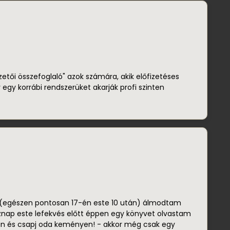
ezetői összefoglaló" azok számára, akik előfizetéses
 egy korrábi rendszerüket akarják profi szinten
n (egészen pontosan 17-én este 10 után) álmodtam
znap este lefekvés előtt éppen egy könyvet olvastam
n és csapj oda keményen! - akkor még csak egy