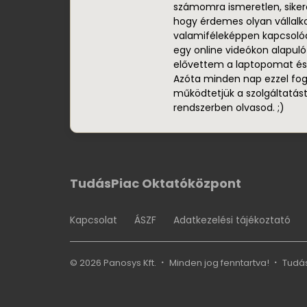
számomra ismeretlen, sikeres
hogy érdemes olyan vállal
valamiféleképpen kapcsolód
egy online videókon alapuló
elővettem a laptopomat és
Azóta minden nap ezzel fo
működtetjük a szolgáltatást
rendszerben olvasod. ;)
TudásPiac Oktatóközpont
Kapcsolat
ÁSZF
Adatkezelési tájékoztató
© 2026 Panosys Kft.
Minden jog fenntartva!
Tudá