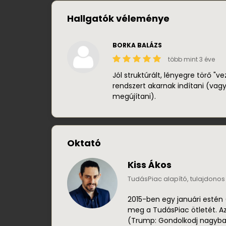
Hallgatók véleménye
BORKA BALÁZS
több mint 3 éve
Jól struktúrált, lényegre törő "v
rendszert akarnak indítani (vagy
megújítani).
Oktató
Kiss Ákos
TudásPiac alapító, tulajdonos
2015-ben egy januári esté
meg a TudásPiac ötletét. A
(Trump: Gondolkodj nagyba